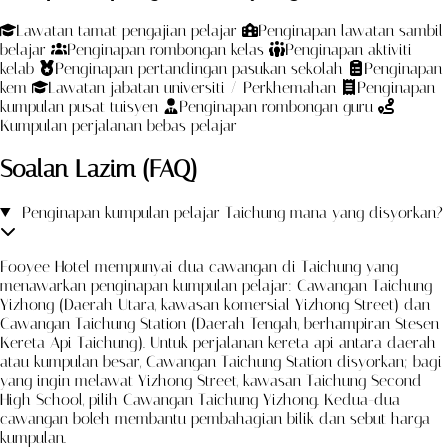
Lawatan tamat pengajian pelajar
Penginapan lawatan sambil
belajar
Penginapan rombongan kelas
Penginapan aktiviti
kelab
Penginapan pertandingan pasukan sekolah
Penginapan
kem
Lawatan jabatan universiti / Perkhemahan
Penginapan
kumpulan pusat tuisyen
Penginapan rombongan guru
Kumpulan perjalanan bebas pelajar
Soalan Lazim (FAQ)
Penginapan kumpulan pelajar Taichung mana yang disyorkan?
Fooyee Hotel mempunyai dua cawangan di Taichung yang
menawarkan penginapan kumpulan pelajar: Cawangan Taichung
Yizhong (Daerah Utara, kawasan komersial Yizhong Street) dan
Cawangan Taichung Station (Daerah Tengah, berhampiran Stesen
Kereta Api Taichung). Untuk perjalanan kereta api antara daerah
atau kumpulan besar, Cawangan Taichung Station disyorkan; bagi
yang ingin melawat Yizhong Street, kawasan Taichung Second
High School, pilih Cawangan Taichung Yizhong. Kedua-dua
cawangan boleh membantu pembahagian bilik dan sebut harga
kumpulan.