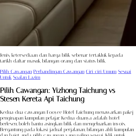
Jenis, ketersediaan dan harga bilik sebenar tertakluk kepada
tarikh daftar masuk, bilangan orang dan status bilik.
Pilih Cawangan
Perbandingan Cawangan
Ciri-ciri Umum
Sesuai
Untuk
Soalan Lazim
Pilih Cawangan: Yizhong Taichung vs
Stesen Kereta Api Taichung
Kedua-dua cawangan Fooyee Hotel Taichung menawarkan pakej
penginapan kumpulan pelajar. Kedua-duanya adalah hotel
berlesen, boleh bantu asingkan bilik dan mengeluarkan invois.
Bergantung pada lokasi jadual perjalanan, bilangan ahli kumpulan
dan bajet anda, pilih cawangan yang paling sesuai. Klik untuk