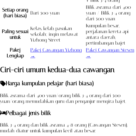
+ Bilik 3-4 orang
Bilik asrama dari 400
Setiap orang
Dari 500 yuan
yuan / Bilik 3-4 orang
(hari biasa)
dari 500 yuan
Kumpulan besar,
Kelas, kelab, pasukan
Paling sesuai
perjalanan kereta api
sekolah; ingin melawat
untuk
antara daerah,
Yizhong Street
pertimbangan bajet
Pakej
Pakej Cawangan Yizhong
Pakej Cawangan Stesen
Lengkap
→
→
Ciri-ciri umum kedua-dua cawangan
Harga kumpulan pelajar (hari biasa)
Bilik asrama dari 400 yuan/orang, bilik 3-4 orang dari 500
yuan/orang, memudahkan guru dan penganjur mengira bajet.
Pelbagai jenis bilik
Bilik 3-4 orang dan bilik asrama 4-8 orang (Cawangan Stesen),
mudah diatur untuk kumpulan kecil atau besar.