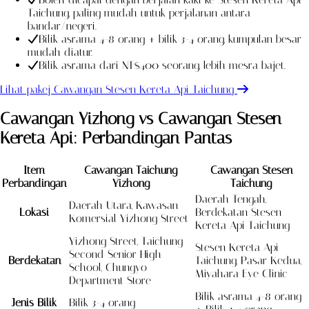
Taichung, paling mudah untuk perjalanan antara
bandar/negeri.
Bilik asrama 4-8 orang + bilik 3-4 orang, kumpulan besar
mudah diatur.
Bilik asrama dari NT$400 seorang, lebih mesra bajet.
Lihat pakej Cawangan Stesen Kereta Api Taichung
Cawangan Yizhong vs Cawangan Stesen
Kereta Api: Perbandingan Pantas
Item
Cawangan Taichung
Cawangan Stesen
Perbandingan
Yizhong
Taichung
Daerah Tengah,
Daerah Utara, Kawasan
Lokasi
Berdekatan Stesen
Komersial Yizhong Street
Kereta Api Taichung
Yizhong Street, Taichung
Stesen Kereta Api
Second Senior High
Berdekatan
Taichung, Pasar Kedua,
School, Chungyo
Miyahara Eye Clinic
Department Store
Bilik asrama 4-8 orang
Jenis Bilik
Bilik 3-4 orang