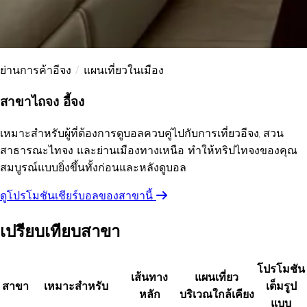
ย่านการค้าอีจง / แผนเที่ยวในเมือง
สาขาไถจง อี้จง
เหมาะสำหรับผู้ที่ต้องการดูบอลควบคู่ไปกับการเที่ยวอีจง, สวน
สาธารณะไทจง และย่านเมืองทางเหนือ ทำให้ทริปไทจงของคุณ
สมบูรณ์แบบยิ่งขึ้นทั้งก่อนและหลังดูบอล
ดูโปรโมชันเชียร์บอลของสาขานี้
เปรียบเทียบสาขา
โปรโมชัน
เส้นทาง
แผนเที่ยว
สาขา
เหมาะสำหรับ
เต็มรูป
หลัก
บริเวณใกล้เคียง
แบบ