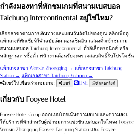
กำลังมองหาที่พักชมเกมที่สนามเบสบอล
Taichung Intercontinental อยู่ใช่ไหม?
เลือกสาขาตามการเดินทางและแผนวันถัดไปของคุณ คลิกเพื่อดู
แพ็กเกจที่พักเชียร์กีฬาฉบับเต็ม ตอนเช็คอิน แสดงตั๋วเข้าชมเกม
สนามเบสบอล Taichung Intercontinental, ตั๋วอิเล็กทรอนิกส์ หรือ
หลักฐานการซื้อตั๋ว พนักงานต้อนรับจะตรวจสอบสิทธิ์รับโปรโมชั่น
แพ็กเกจสาขา Wenxin Zhongqing →
แพ็กเกจสาขา Taichung
Station →
แพ็กเกจสาขา Taichung Yizhong →
แชร์ให้เพื่อนร่วมชมเกม:
LINE
แชร์
คัดลอกลิงก์
เกี่ยวกับ Fooyee Hotel
Fooyee Hotel Group ออกแบบโดยเน้นความสบายและความสงบ
ให้บริการที่พักสำหรับผู้เข้าชมการแข่งขันเบสบอลในไทจง Fooyee
Wenxin Zhongqing, Fooyee Taichung Station และ Fooyee