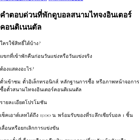
คำตอบด่วนที่พักดูบอลสนามไทจงอินเตอร์
คอนติเนนตัล
ใครใช้สิทธิ์ได้บ้าง?
แขกที่เข้าพักคืนก่อนวันแข่งหรือวันแข่งจริง
ต้องแสดงอะไร?
ตั๋วเข้าชม, ตั๋วอิเล็กทรอนิกส์, หลักฐานการซื้อ หรือภาพหน้าจอการ
ซื้อตั๋วสนามไทจงอินเตอร์คอนติเนนตัล
รายละเอียดโปรโมชัน
เช็คเอาต์เลทได้ถึง 13:00 น. พร้อมรับของที่ระลึกเชียร์บอล 1 ชิ้น
เลื่อนหรือยกเลิกการแข่งขัน