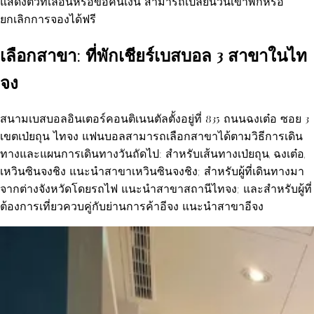
แสดงตั๋วที่เลื่อนหรือขอคืนเงิน สามารถเปลี่ยนวันเข้าพักหรือ
ยกเลิกการจองได้ฟรี
เลือกสาขา: ที่พักเชียร์เบสบอล 3 สาขาในไท
จง
สนามเบสบอลอินเตอร์คอนติเนนตัลตั้งอยู่ที่ 835 ถนนฉงเต๋อ ซอย 3
เขตเป่ยถุน ไทจง แฟนบอลสามารถเลือกสาขาได้ตามวิธีการเดิน
ทางและแผนการเดินทางวันถัดไป: สำหรับเส้นทางเป่ยถุน, ฉงเต๋อ,
เหวินซินจงชิง แนะนำสาขาเหวินซินจงชิง; สำหรับผู้ที่เดินทางมา
จากต่างจังหวัดโดยรถไฟ แนะนำสาขาสถานีไทจง; และสำหรับผู้ที่
ต้องการเที่ยวควบคู่กับย่านการค้าอีจง แนะนำสาขาอีจง