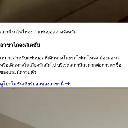
สถานีรถไฟไทจง / แฟนบอลต่างจังหวัด
สาขาไถจงสเตชั่น
เหมาะสำหรับแฟนบอลที่เดินทางโดยรถไฟมาไทจง, ต้องต่อรถ
หรือเดินทางในเมืองวันถัดไป บริเวณสถานีสะดวกต่อการหาซื้อ
ของและนัดรวมตัว
ดูโปรโมชันเชียร์บอลของสาขานี้