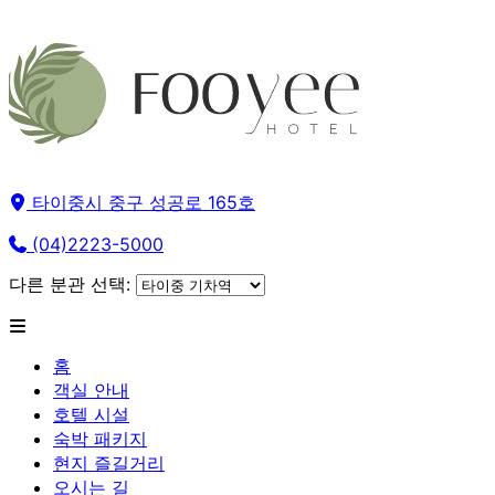
타이중시 중구 성공로 165호
(04)2223-5000
다른 분관 선택:
홈
객실 안내
호텔 시설
숙박 패키지
현지 즐길거리
오시는 길