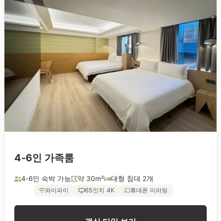
4-6인 가족룸
4-6인 숙박 가능
약 30m²
대형 침대 2개
와이파이
65인치 4K
휴대폰 미러링