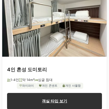
4인 혼성 도미토리
1-4인
약 14m²
싱글 침대
와이파이
개인 콘센트
개인 사물함
객실 타입 보기