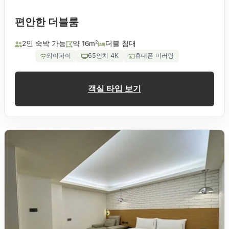
편안한 더블룸
2인 숙박 가능
약 16m²
더블 침대
와이파이
65인치 4K
휴대폰 미러링
객실 타입 보기