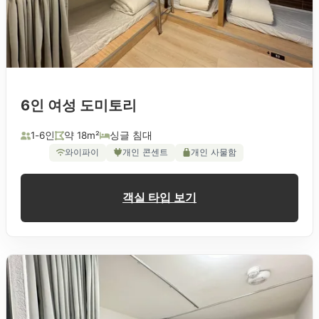
6인 여성 도미토리
1-6인
약 18m²
싱글 침대
와이파이
개인 콘센트
개인 사물함
객실 타입 보기