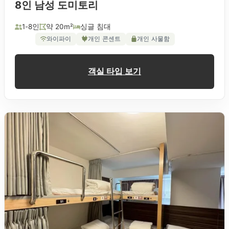
8인 남성 도미토리
1-8인
약 20m²
싱글 침대
와이파이
개인 콘센트
개인 사물함
객실 타입 보기