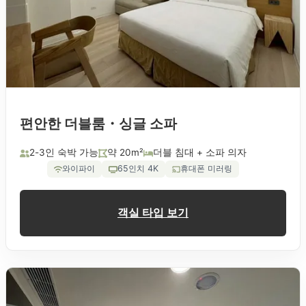
편안한 더블룸・싱글 소파
2-3인 숙박 가능
약 20m²
더블 침대 + 소파 의자
와이파이
65인치 4K
휴대폰 미러링
객실 타입 보기