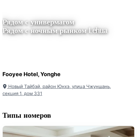
Рядом с универмагом
Рядом с ночным рынком Lehua
Fooyee Hotel, Yonghe
Новый Тайбэй, район Юнхэ, улица Чжуншань,
секция 1, дом 331
Типы номеров