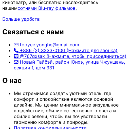
кинотеатр, или бесплатно наслаждайтесь
нашим
сотнями Blu-ray фильмов
。
Больше удобств
Связаться с нами
fooyee.yonghe@gmail.com
+886 (2) 3233-0100 (Нажмите для звонка)
@767qxsak (Нажмите, чтобы присоединиться)
Новый Тайбэй, район Юнхэ, улица Чжуншань,
секция 1, дом 331
О нас
Мы стремимся создать уютный отель, где
комфорт и спокойствие являются основой
дизайна. Мы ценим минимальное визуальное
воздействие, обилие естественного света и
обилие зелени, чтобы вы почувствовали
гармонию комфорта и природы.
Политика конфиденциальности