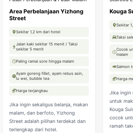
Area Perbelanjaan Yizhong
Kouga S
Street
Sekitar 1
Sekitar 1,2 km dari hotel
Taksi sek
Jalan kaki sekitar 15 menit / Taksi
sekitar 5 menit
Cocok un
malam
Paling ramai sore hingga malam
Salmon t
Ayam goreng fillet, ayam rebus asin,
lu wei, bubble tea
Harga m
Harga terjangkau
Jika ingin
untuk mak
Jika ingin sekaligus belanja, makan
Kouga Suis
malam, dan berfoto, Yizhong
cocok unt
Street adalah pilihan terdekat dan
ramah tak
terlengkap dari hotel.