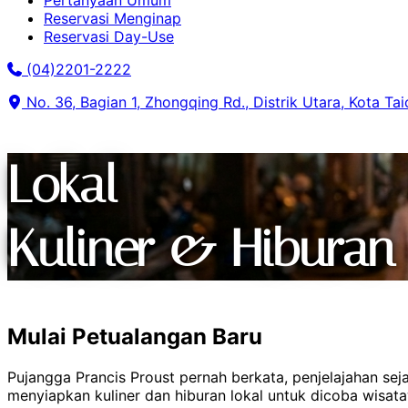
Pertanyaan Umum
Reservasi Menginap
Reservasi Day-Use
(04)2201-2222
No. 36, Bagian 1, Zhongqing Rd., Distrik Utara, Kota Ta
Lokal
Kuliner & Hiburan
Mulai Petualangan Baru
Pujangga Prancis Proust pernah berkata, penjelajahan sej
menyiapkan kuliner dan hiburan lokal untuk dicoba wisa