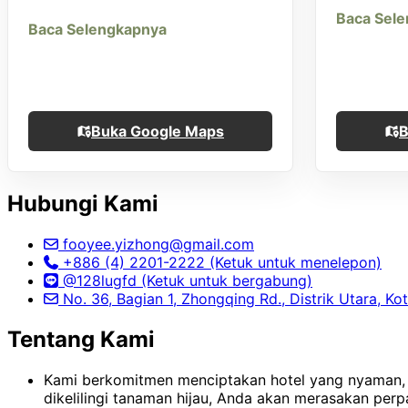
Baca Sel
Baca Selengkapnya
Buka Google Maps
B
Hubungi Kami
fooyee.yizhong@gmail.com
+886 (4) 2201-2222 (Ketuk untuk menelepon)
@128lugfd (Ketuk untuk bergabung)
No. 36, Bagian 1, Zhongqing Rd., Distrik Utara, Ko
Tentang Kami
Kami berkomitmen menciptakan hotel yang nyaman,
dikelilingi tanaman hijau, Anda akan merasakan pe