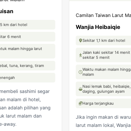
uisan
Camilan Taiwan Larut M
,5 km dari hotel
Wanjia Heibaiqie
itar 6 menit
Sekitar 1,1 km dari hotel
tuk malam hingga larut
Jalan kaki sekitar 14 menit 
sekitar 5 menit
ebal, tuna, kerang, tiram
Waktu makan malam hingga
malam
enengah
Nasi lemak babi, heibaiqie
 membeli sashimi segar
daging, gulungan ayam
an malam di hotel,
Harga terjangkau
an adalah pilihan yang
uk larut malam dan
Jika ingin makan di war
e-away.
larut malam lokal, Wanjia