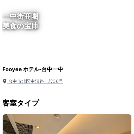
一中街商圏
美食の宝庫
Fooyee ホテル-台中一中
台中市北区中清路一段36号
客室タイプ