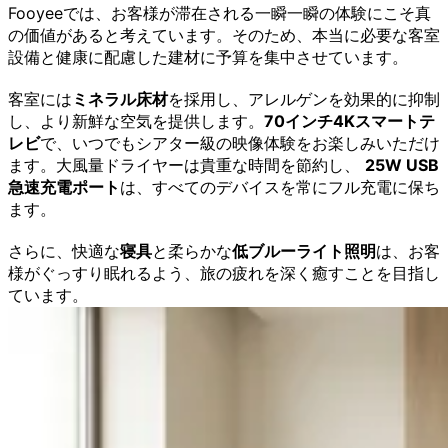
Fooyeeでは、お客様が滞在される一瞬一瞬の体験にこそ真
の価値があると考えています。そのため、本当に必要な客室
設備と健康に配慮した建材に予算を集中させています。
客室には
ミネラル床材
を採用し、アレルゲンを効果的に抑制
し、より新鮮な空気を提供します。
70インチ4Kスマートテ
レビ
で、いつでもシアター級の映像体験をお楽しみいただけ
ます。大風量ドライヤーは貴重な時間を節約し、
25W USB
急速充電ポート
は、すべてのデバイスを常にフル充電に保ち
ます。
さらに、快適な
寝具
と柔らかな
低ブルーライト照明
は、お客
様がぐっすり眠れるよう、旅の疲れを深く癒すことを目指し
ています。