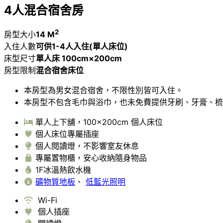
4人混合宿舍房
2
房型大小
14 M
入住人數
可供1-4人入住(單人床位)
床型尺寸
單人床 100cm×200cm
房型限制
混合宿舍床位
本房型為男女混合宿舍，不限性別皆可入住。
本房型不包含毛巾與浴巾，也未免費提供牙刷、牙膏、梳
單人上下舖，100×200cm 個人床位
個人床位專屬插座
個人閱讀燈，不影響室友休息
專屬置物櫃，安心收納隨身物品
1F冰溫熱飲水機
礦物質地板
、
低藍光照明
Wi-Fi
個人插座