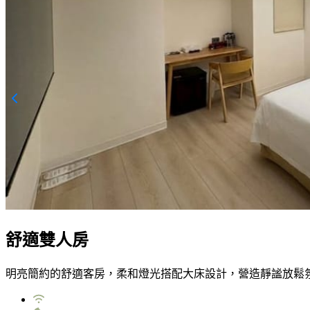
舒適雙人房
明亮簡約的舒適客房，柔和燈光搭配大床設計，營造靜謐放鬆