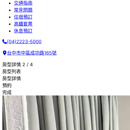
交通指南
常見問題
住宿預訂
高鐵套票
休息預訂
(04)2223-5000
台中市中區成功路165號
房型詳情
2 / 4
房型列表
房型詳情
預約
完成