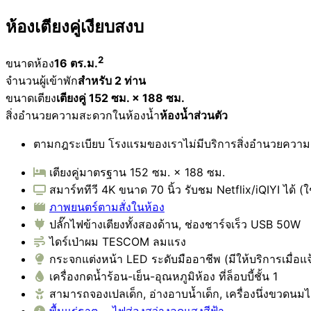
ห้องเตียงคู่เงียบสงบ
2
ขนาดห้อง
16 ตร.ม.
จำนวนผู้เข้าพัก
สำหรับ 2 ท่าน
ขนาดเตียง
เตียงคู่ 152 ซม. × 188 ซม.
สิ่งอำนวยความสะดวกในห้องน้ำ
ห้องน้ำส่วนตัว
ตามกฎระเบียบ โรงแรมของเราไม่มีบริการสิ่งอำนวยความสะด
เตียงคู่มาตรฐาน 152 ซม. × 188 ซม.
สมาร์ททีวี 4K ขนาด 70 นิ้ว รับชม Netflix/iQIYI ได้ (ใช
ภาพยนตร์ตามสั่งในห้อง
ปลั๊กไฟข้างเตียงทั้งสองด้าน, ช่องชาร์จเร็ว USB 50W
ไดร์เป่าผม TESCOM ลมแรง
กระจกแต่งหน้า LED ระดับมืออาชีพ (มีให้บริการเมื่อ
เครื่องกดน้ำร้อน-เย็น-อุณหภูมิห้อง ที่ล็อบบี้ชั้น 1
สามารถจองเปลเด็ก, อ่างอาบน้ำเด็ก, เครื่องนึ่งขวดนมไ