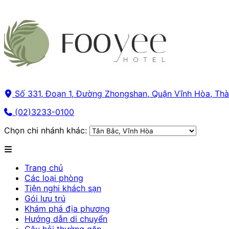
Số 331, Đoạn 1, Đường Zhongshan, Quận Vĩnh Hòa, Th
(02)3233-0100
Chọn chi nhánh khác:
Trang chủ
Các loại phòng
Tiện nghi khách sạn
Gói lưu trú
Khám phá địa phương
Hướng dẫn di chuyển