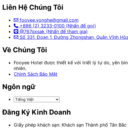
Liên Hệ Chúng Tôi
fooyee.yonghe@gmail.com
+886 (2) 3233-0100 (Nhấn để gọi)
@767qxsak (Nhấn để tham gia)
Số 331, Đoạn 1, Đường Zhongshan, Quận Vĩnh Hòa
Về Chúng Tôi
Fooyee Hotel được thiết kế với triết lý tự do, yên b
nhiên.
Chính Sách Bảo Mật
Ngôn ngữ
Đăng Ký Kinh Doanh
Giấy phép khách sạn: Khách sạn Thành phố Tân Bắc