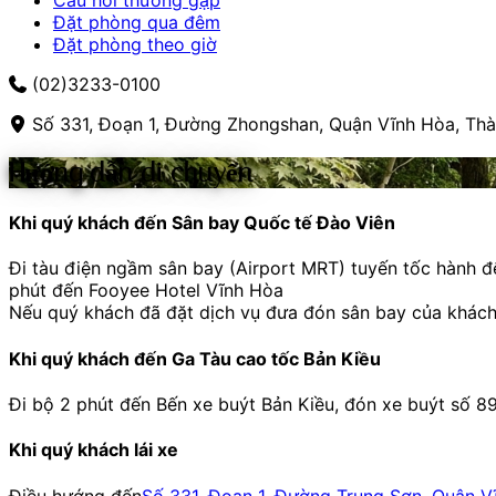
Câu hỏi thường gặp
Đặt phòng qua đêm
Đặt phòng theo giờ
(02)3233-0100
Số 331, Đoạn 1, Đường Zhongshan, Quận Vĩnh Hòa, Th
Hướng dẫn di chuyển
Khi quý khách đến Sân bay Quốc tế Đào Viên
Đi tàu điện ngầm sân bay (Airport MRT) tuyến tốc hành 
phút đến Fooyee Hotel Vĩnh Hòa
Nếu quý khách đã đặt dịch vụ đưa đón sân bay của khách s
Khi quý khách đến Ga Tàu cao tốc Bản Kiều
Đi bộ 2 phút đến Bến xe buýt Bản Kiều, đón xe buýt số 89
Khi quý khách lái xe
Điều hướng đến
Số 331, Đoạn 1, Đường Trung Sơn, Quận V