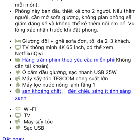
mỗi món).
Phòng này ban đầu thiết kế cho 2 người. Nếu thêm
người, cần mở sofa giường, không gian phòng sẽ
giảm đáng kể và không thể kê thêm nôi em bé. Vui
lòng xác nhận trước khi đặt phòng.
Giường đôi + ghế sofa đơn, tối đa 2-3 khách.
TV thông minh 4K 65 inch, có thể xem
Netflix/iQiyi
Hàng trăm phim theo yêu cầu miễn phí
(Không
cần tài khoản)
Ổ cắm đầu giường, sạc nhanh USB 25W
Máy sấy tóc TESCOM công suất lớn
Máy lọc nước nóng lạnh tầng 1
sàn khoáng chất
、
đèn chiếu sáng ít ánh sáng
xanh
Wi-Fi
TV
Máy sấy tóc
Sạc USB
Đặt ngay