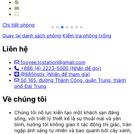
C
Chi tiết phòng
Quay lại danh sách phòng
Kiểm tra phòng trống
Liên hệ
fooyee.tcstation@gmail.com
+886 (4) 2223-5000 (Nhấn để gọi)
@885hstlx (Nhấn để tham gia)
Số 165, đường Thành Công, quận Trung, thành
phố Đài Trung
Về chúng tôi
Chúng tôi nỗ lực kiến tạo một khách sạn đáng
sống, với triết lý thiết kế là sự thoải mái và yên
bình, hướng tới không gian ít tác động thị giác, tràn
ngập ánh sáng tự nhiên và bao quanh bởi cây xanh,