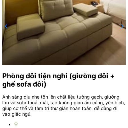
Phòng đôi tiện nghi (giường đôi +
ghế sofa đôi)
H
r
Ánh sáng dịu nhẹ tôn lên chất liệu tường gạch, giường
lớn và sofa thoải mái, tạo không gian ấm cúng, yên bình,
giúp cơ thể và tâm trí thư giãn hoàn toàn, dễ dàng đi
vào giấc ngủ.