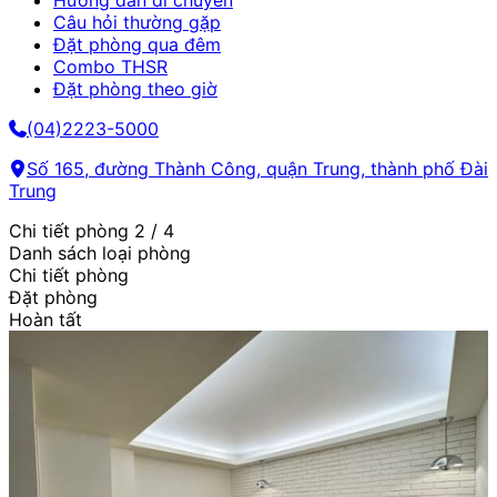
Hướng dẫn di chuyển
Câu hỏi thường gặp
Đặt phòng qua đêm
Combo THSR
Đặt phòng theo giờ
(04)2223-5000
Số 165, đường Thành Công, quận Trung, thành phố Đài
Trung
Chi tiết phòng
2 / 4
Danh sách loại phòng
Chi tiết phòng
Đặt phòng
Hoàn tất