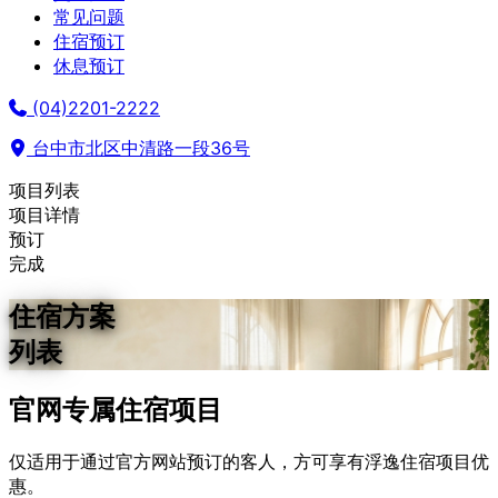
常见问题
住宿预订
休息预订
(04)2201-2222
台中市北区中清路一段36号
项目列表
项目详情
预订
完成
住宿方案
列表
官网专属住宿项目
仅适用于通过官方网站预订的客人，方可享有浮逸住宿项目优
惠。