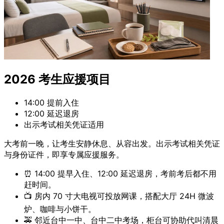
2026 考生应援项目
14:00 提前入住
12:00 延迟退房
出示考试相关凭证适用
大考前一晚，让考生安静休息、从容出发。出示考试相关凭证
与身份证件，即享专属应援服务。
⏰ 14:00 提早入住、12:00 延迟退房，考前考后都不用
赶时间。
📺 房内 70 寸大电视可投放网课，搭配大厅 24H 微波
炉、咖啡与小饼干。
🚕 邻近台中一中、台中二中考场，柜台可协助代叫清晨