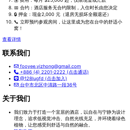
📅 合约：酒店服务无合约限制，入住时长由您决定
🔒 押金：现金2,000 元（退房无损坏全额退还）
📞 立即预约参观房间，让这里成为您在台中的舒适小
窝！
查看详情
联系我们
fooyee.yizhong@gmail.com
+886 (4) 2201-2222 (点击通话)
@128lugfd (点击加入)
台中市北区中清路一段36号
关于我们
我们致力于打造一个宜居的酒店，以自在与宁静为设计
理念，追求低视觉冲击、自然光线充足，并环绕着绿色
植物，让您感受到舒适与自然的融合。