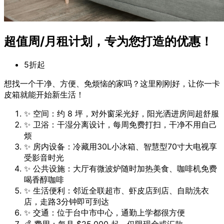
超值周/月租计划，专为您打造的优惠！
5折起
想找一个干净、方便、免烦恼的家吗？这里刚刚好，让你一卡
皮箱就能开始新生活！
✨ 空间：约 8 坪，对外窗采光好，阳光洒进房间超舒服
✨ 卫浴：干湿分离设计，每周免费打扫，干净不用自己
烦
✨ 房内设备：冷藏用30L小冰箱、智慧型70寸大电视享
受影音时光
✨ 公共设施：大厅有微波炉随时加热美食、咖啡机免费
喝香醇咖啡
✨ 生活便利：邻近全联超市、虾皮店到店、自助洗衣
店，走路3分钟即可到达
✨ 交通：位于台中市中心，通勤上学都很方便
💰 费用：每月 $25,000 起，仅限现金或汇款