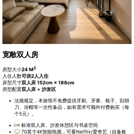
宽敞双人房
2
房型大小
24 M
入住人数
可供2人入住
床型尺寸
双人床 152cm × 188cm
房型配置
双人床 + 沙发区
法规规定，本旅馆不免费提供牙刷、牙膏、梳子、刮胡
刀、浴帽等一次性备品，如有需求可额外付费购买（每
个5元）。
标准双人床、沙发休憩区与书桌空间
70英寸4K智能电视，可看Netflix/爱奇艺（自备账